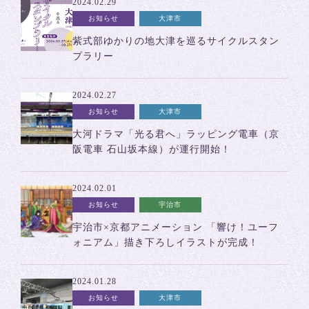
2024.02.29
お知らせ
大津市
紫式部ゆかりの地大津を巡るサイクルスタン
プラリー
2024.02.27
お知らせ
大津市
大河ドラマ「光る君へ」ラッピング電車（京
阪電車 石山坂本線）が運行開始！
2024.02.01
お知らせ
宇治市
宇治市×京都アニメーション 「響け！ユーフ
ォニアム」描き下ろしイラストが完成！
2024.01.28
お知らせ
大津市