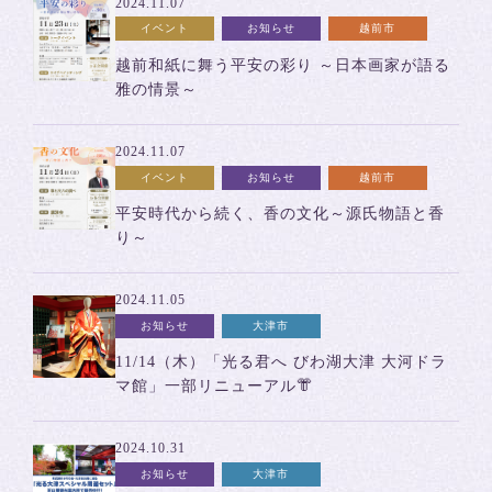
2024.11.07
イベント
お知らせ
越前市
越前和紙に舞う平安の彩り ～日本画家が語る
雅の情景～
2024.11.07
イベント
お知らせ
越前市
平安時代から続く、香の文化～源氏物語と香
り～
2024.11.05
お知らせ
大津市
11/14（木）「光る君へ びわ湖大津 大河ドラ
マ館」一部リニューアル👘
2024.10.31
お知らせ
大津市