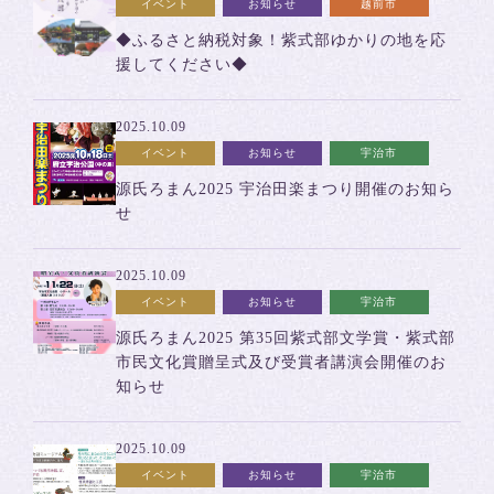
イベント
お知らせ
越前市
◆ふるさと納税対象！紫式部ゆかりの地を応
援してください◆
2025.10.09
イベント
お知らせ
宇治市
源氏ろまん2025 宇治田楽まつり開催のお知ら
せ
2025.10.09
イベント
お知らせ
宇治市
源氏ろまん2025 第35回紫式部文学賞・紫式部
市民文化賞贈呈式及び受賞者講演会開催のお
知らせ
2025.10.09
イベント
お知らせ
宇治市