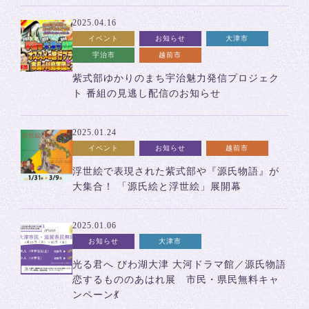
2025.04.16
イベント
お知らせ
大津市
宇治市
越前市
紫式部ゆかりのまち宇治魅力発信プロジェク
ト 番組の見逃し配信のお知らせ
2025.01.24
イベント
お知らせ
越前市
浮世絵で表現された紫式部や『源氏物語』が
大集合！ 「源氏絵と浮世絵」展開幕
2025.01.06
お知らせ
大津市
光る君へ びわ湖大津 大河ドラマ館／源氏物語
恋するもののあはれ展 市民・県民無料キャ
ンペーン💃