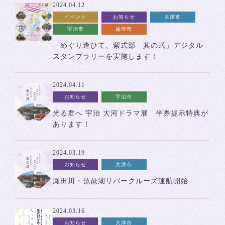
2024.04.12
イベント
お知らせ
大津市
宇治市
越前市
「めぐり逢ひて、紫式部 其の弐」デジタル
スタンプラリーを実施します！
2024.04.11
お知らせ
宇治市
光る君へ 宇治 大河ドラマ展 半券提示特典が
あります！
2024.03.19
お知らせ
大津市
瀬田川・琵琶湖リバークルーズ運航開始
2024.03.16
お知らせ
大津市