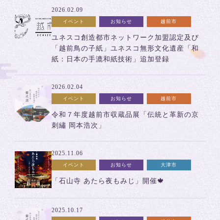
2026.02.09
イベント
お知らせ
越前市
ユネスコ創造都市ネットワーク加盟認定及び
「越前鳥の子紙」ユネスコ無形文化遺産「和
紙：日本の手漉和紙技術」追加登録
2026.02.04
イベント
お知らせ
越前市
令和７年度越前市収蔵品展「伝統と革新の京
刺繡 岡本浩次」
2025.11.06
イベント
お知らせ
大津市
「石山寺 あたら夜もみじ」開催🍁
2025.10.17