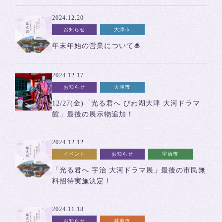
2024.12.20
お知らせ
大津市
年末年始の営業について🎍
2024.12.17
お知らせ
大津市
12/27(金)「光る君へ びわ湖大津 大河ドラマ
館」最後の展示物追加！
2024.12.12
イベント
お知らせ
宇治市
「光る君へ 宇治 大河ドラマ展」最後の市民無
料招待実施決定！
2024.11.18
お知らせ
越前市