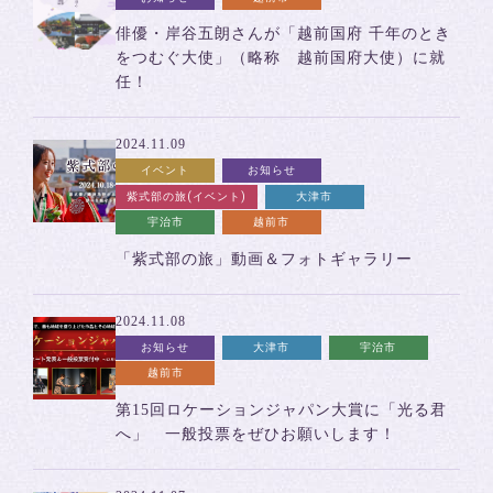
俳優・岸谷五朗さんが「越前国府 千年のとき
をつむぐ大使」（略称 越前国府大使）に就
任！
2024.11.09
イベント
お知らせ
紫式部の旅(イベント)
大津市
宇治市
越前市
「紫式部の旅」動画＆フォトギャラリー
2024.11.08
お知らせ
大津市
宇治市
越前市
第15回ロケーションジャパン大賞に「光る君
へ」 一般投票をぜひお願いします！