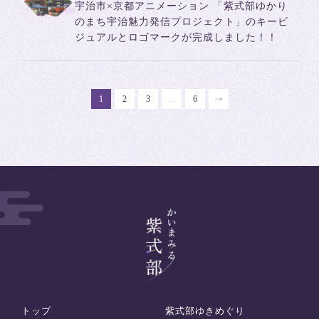
宇治市×京都アニメーション 「紫式部ゆかり
のまち宇治魅力発信プロジェクト」のキービ
ジュアルとロゴマークが完成しました！！
1
2
3
…
6
トップ
紫式部ゆきめぐり