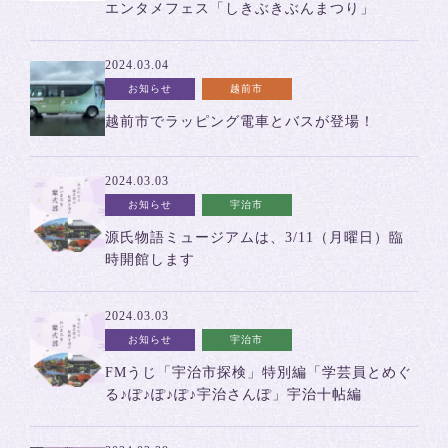
エンタメフェス「しきぶきぶんまつり」
2024.03.04
お知らせ
越前市
越前市でラッピング電車とバスが登場！
2024.03.03
お知らせ
宇治市
源氏物語ミュージアムは、3/11（月曜日）臨
時開館します
2024.03.03
お知らせ
宇治市
FMうじ「宇治市探検」特別編「学芸員とめぐ
る♪ぽ♪ぽ♪ぽ♪宇治さんぽ」宇治十帖編