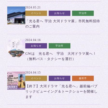
2024.05.21
イベント
お知らせ
宇治市
「光る君へ 宇治 大河ドラマ展」市民無料招待
のご案内
2024.04.16
お知らせ
宇治市
GWは 光る君へ 宇治 大河ドラマ展へ！
（無料バス・タクシーを運行）
2024.04.15
イベント
お知らせ
越前市
【終了】大河ドラマ「光る君へ」越前編パブ
リックビューイング＆トークショーを開催し
ます