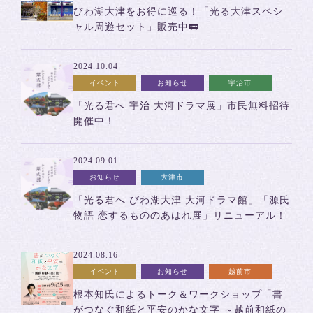
びわ湖大津をお得に巡る！「光る大津スペシ
ャル周遊セット」販売中🚃
2024.10.04
イベント
お知らせ
宇治市
「光る君へ 宇治 大河ドラマ展」市民無料招待
開催中！
2024.09.01
お知らせ
大津市
「光る君へ びわ湖大津 大河ドラマ館」「源氏
物語 恋するもののあはれ展」リニューアル！
2024.08.16
イベント
お知らせ
越前市
根本知氏によるトーク＆ワークショップ「書
がつなぐ和紙と平安のかな文字 ～越前和紙の