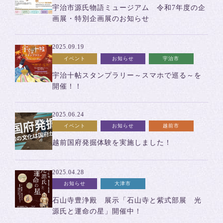
宇治市源氏物語ミュージアム 令和7年度の企
画展・特別企画展のお知らせ
2025.09.19
イベント
お知らせ
宇治市
宇治十帖スタンプラリー～スマホで巡る～を
開催！！
2025.06.24
イベント
お知らせ
越前市
越前国府発掘体験を実施しました！
2025.04.28
お知らせ
大津市
石山寺豊浄殿 展示「石山寺と紫式部展 光
源氏と運命の星」開催中！