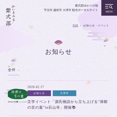
紫式部ゆかりの地
宇治市 越前市 大津市 観光ポータルサイト
TOP
お知らせ・イベント
お知らせ
全件
2026.02.17
お知らせ
大津市
文学イベント「源氏物語から立ち上げる”湖都
の言の葉”in石山寺」開催📚