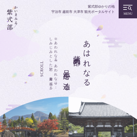
紫式部ゆかりの地
宇治市 越前市 大津市 観光ポータルサイト
しみじみとした思い、 趣深く感じる。
※あわれなる(あわれなり)：
あはれなる
紫式部の
SCROLL
足跡を辿る