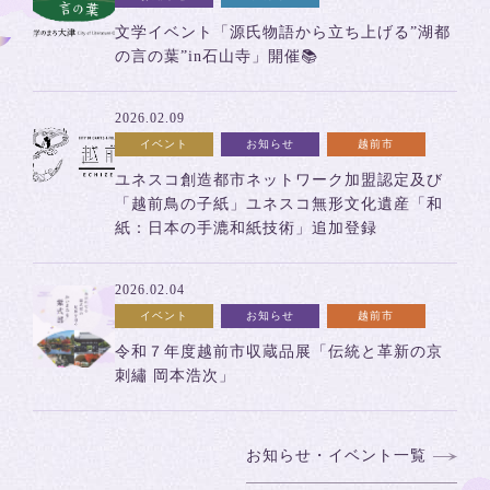
文学イベント「源氏物語から立ち上げる”湖都
の言の葉”in石山寺」開催📚
2026.02.09
イベント
お知らせ
越前市
ユネスコ創造都市ネットワーク加盟認定及び
「越前鳥の子紙」ユネスコ無形文化遺産「和
紙：日本の手漉和紙技術」追加登録
2026.02.04
イベント
お知らせ
越前市
令和７年度越前市収蔵品展「伝統と革新の京
刺繡 岡本浩次」
お知らせ・イベント一覧